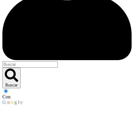
Buscar
Con
G
o
o
g
l
e