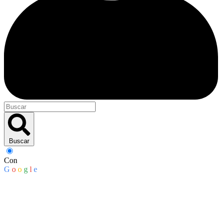
Buscar
Con
G
o
o
g
l
e