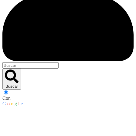
Buscar
Con
G
o
o
g
l
e