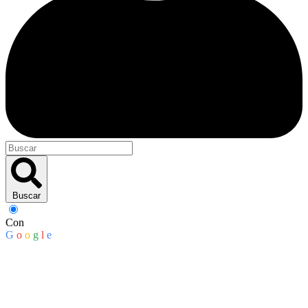
Buscar
Con
G
o
o
g
l
e