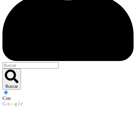
Buscar
Con
G
o
o
g
l
e