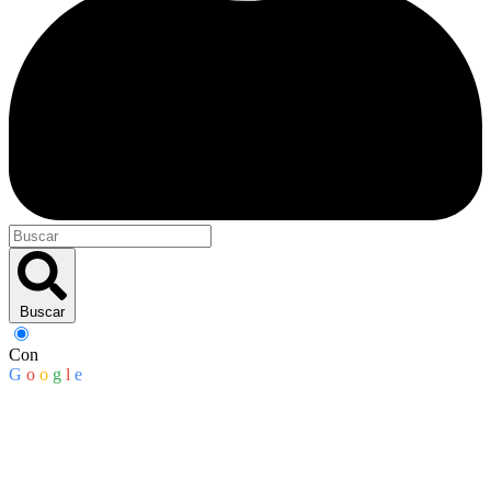
Buscar
Con
G
o
o
g
l
e