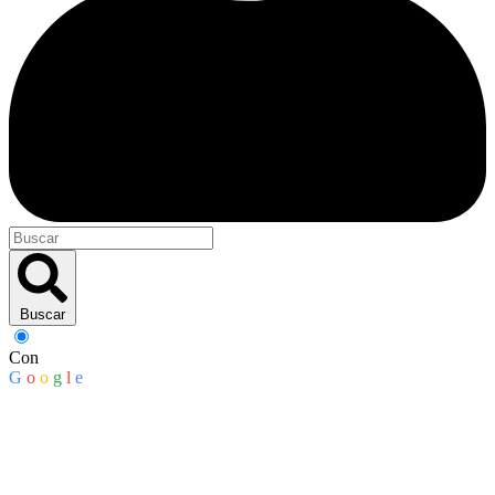
Buscar
Con
G
o
o
g
l
e