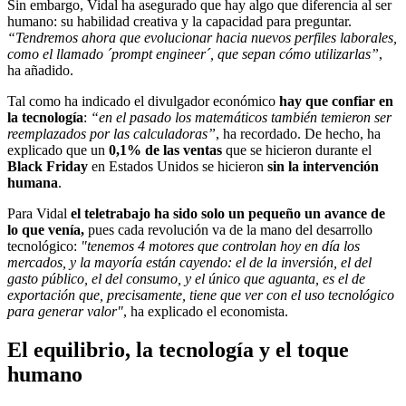
Sin embargo, Vidal ha asegurado que hay algo que diferencia al ser
humano: su habilidad creativa y la capacidad para preguntar.
“Tendremos ahora que evolucionar hacia nuevos perfiles laborales,
como el llamado ´prompt engineer´, que sepan cómo utilizarlas”
,
ha añadido.
Tal como ha indicado el divulgador económico
hay que confiar en
la tecnología
:
“en el pasado los matemáticos también temieron ser
reemplazados por las calculadoras”
, ha recordado. De hecho, ha
explicado que un
0,1% de las ventas
que se hicieron durante el
Black Friday
en Estados Unidos se hicieron
sin la intervención
humana
.
Para Vidal
el teletrabajo ha sido solo un pequeño un avance de
lo que venía,
pues cada revolución va de la mano del desarrollo
tecnológico:
"tenemos 4 motores que controlan hoy en día los
mercados, y la mayoría están cayendo: el de la inversión, el del
gasto público, el del consumo, y el único que aguanta, es el de
exportación que, precisamente, tiene que ver con el uso tecnológico
para generar valor"
, ha explicado el economista.
El equilibrio, la tecnología y el toque
humano