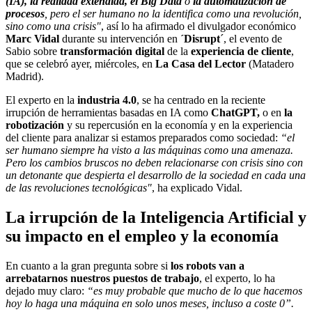
(IA), la realidad extendida, el Big Data
o
la automatización de
procesos
, pero el ser humano no la identifica como una revolución,
sino como una crisis"
, así lo ha afirmado el divulgador económico
Marc Vidal
durante su intervención en
´Disrupt
´, el evento de
Sabio sobre
transformación digital
de la
experiencia de cliente
,
que se celebró ayer, miércoles, en
La Casa del Lector
(Matadero
Madrid).
El experto en la
industria 4.0
, se ha centrado en la reciente
irrupción de herramientas basadas en IA como
ChatGPT,
o en
la
robotización
y su repercusión en la economía y en la experiencia
del cliente para analizar si estamos preparados como sociedad:
“el
ser humano siempre ha visto a las máquinas como una amenaza.
Pero los cambios bruscos no deben relacionarse con crisis sino con
un detonante que despierta el desarrollo de la sociedad en cada una
de las revoluciones tecnológicas"
, ha explicado Vidal.
La irrupción de la Inteligencia Artificial y
su impacto en el empleo y la economía
En cuanto a la gran pregunta sobre si
los robots van a
arrebatarnos nuestros puestos de trabajo
, el experto, lo ha
dejado muy claro:
“es muy probable que mucho de lo que hacemos
hoy lo haga una máquina en solo unos meses, incluso a coste 0”.