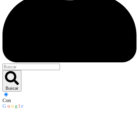
Buscar
Con
G
o
o
g
l
e