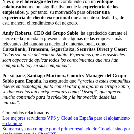
Y es que el
liderazgo efectivo
combinado con un
enfoque
colaborativo
mejora significativamente la
experiencia de los
empleados
, y, por tanto, su motivación para
ofrecer una
experiencia de cliente excepcional
que aumente su lealtad y, de
esta manera, el rendimiento del negocio.
Andy Roberts, CEO del Grupo Sabio
, ha agradecido durante el
cierre de la jornada la presencia de algunas de las empresas más
relevantes del panorama nacional e internacional, como
CaixaBank, Transcom, SegurCaixa, Securitas Direct y Caser
:
“ellos son parte del éxito de Sabio. Esperamos que los asistentes
sean capaces de aplicar todos los conocimientos que nos han
compartido hoy en sus compañías”.
Por su parte,
Santiago Martínez, Country Manager del Grupo
Sabio para España,
ha asegurado que
“gracias a estas compañías
líderes en tecnología, junto con el valor que aporta el Grupo Sabio,
se dan eventos tan enriquecedores como ´Disrupt´, que ofrecen
mucho contenido para la reflexión y la innovación desde las
marcas”.
Contenidos relacionados
Los mejores servidores VPS y Cloud en España para el alojamiento
en la nube
Su marca ya no compite por el primer resultado de Google, sino por