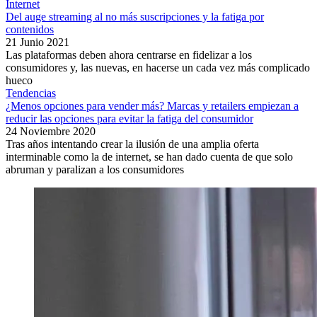
Internet
Del auge streaming al no más suscripciones y la fatiga por
contenidos
21 Junio 2021
Las plataformas deben ahora centrarse en fidelizar a los
consumidores y, las nuevas, en hacerse un cada vez más complicado
hueco
Tendencias
¿Menos opciones para vender más? Marcas y retailers empiezan a
reducir las opciones para evitar la fatiga del consumidor
24 Noviembre 2020
Tras años intentando crear la ilusión de una amplia oferta
interminable como la de internet, se han dado cuenta de que solo
abruman y paralizan a los consumidores