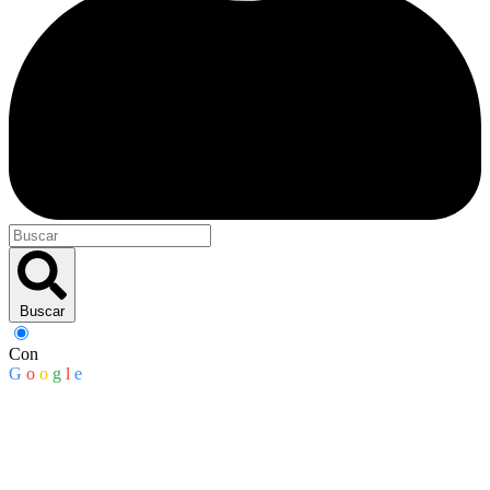
Buscar
Con
G
o
o
g
l
e