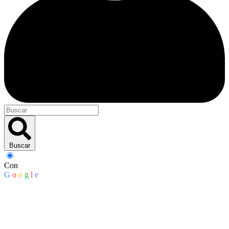
Buscar
Con
G
o
o
g
l
e