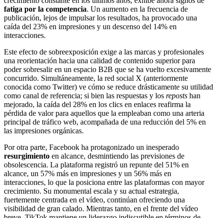
crecimiento constante en los últimos años, exhibe ahora signos de
fatiga por la competencia
. Un aumento en la frecuencia de
publicación, lejos de impulsar los resultados, ha provocado una
caída del 23% en impresiones y un descenso del 14% en
interacciones.
Este efecto de sobreexposición exige a las marcas y profesionales
una reorientación hacia una calidad de contenido superior para
poder sobresalir en un espacio B2B que se ha vuelto excesivamente
concurrido. Simultáneamente, la red social X (anteriormente
conocida como Twitter) ve cómo se reduce drásticamente su utilidad
como canal de referencia; si bien las respuestas y los
reposts
han
mejorado, la caída del 28% en los clics en enlaces reafirma la
pérdida de valor para aquellos que la empleaban como una arteria
principal de tráfico web, acompañada de una reducción del 5% en
las impresiones orgánicas.
Por otra parte, Facebook ha protagonizado un inesperado
resurgimiento
en alcance, desmintiendo las previsiones de
obsolescencia. La plataforma registró un repunte del 51% en
alcance, un 57% más en impresiones y un 56% más en
interacciones, lo que la posiciona entre las plataformas con mayor
crecimiento. Su monumental escala y su actual estrategia,
fuertemente centrada en el vídeo, continúan ofreciendo una
visibilidad de gran calado. Mientras tanto, en el frente del vídeo
breve, TikTok mantiene un liderazgo indiscutible en términos de