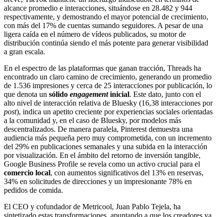
alcance promedio e interacciones, situándose en 28.482 y 944
respectivamente, y demostrando el mayor potencial de crecimiento,
con más del 17% de cuentas sumando seguidores. A pesar de una
ligera caída en el número de vídeos publicados, su motor de
distribución continúa siendo el más potente para generar visibilidad
a gran escala.
En el espectro de las plataformas que ganan tracción, Threads ha
encontrado un claro camino de crecimiento, generando un promedio
de 1.536 impresiones y cerca de 25 interacciones por publicación, lo
que denota un
sólido
engagement
inicial
. Este dato, junto con el
alto nivel de interacción relativa de Bluesky (16,38 interacciones por
post
), indica un apetito creciente por experiencias sociales orientadas
a la comunidad y, en el caso de Bluesky, por modelos más
descentralizados. De manera paralela, Pinterest demuestra una
audiencia más pequeña pero muy comprometida, con un incremento
del 29% en publicaciones semanales y una subida en la interacción
por visualización. En el ámbito del retorno de inversión tangible,
Google Business Profile se revela como un activo crucial para el
comercio local
, con aumentos significativos del 13% en reservas,
34% en solicitudes de direcciones y un impresionante 78% en
pedidos de comida.
El CEO y cofundador de Metricool, Juan Pablo Tejela, ha
sintetizado estas transformaciones, apuntando a que los creadores ya