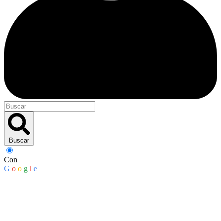
Buscar
Con
G
o
o
g
l
e