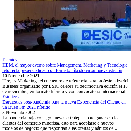
Eventos
HEM, el mayor evento sobre Management, Marketing y Tecnología
retoma la presencialidad con formato híbrido en su nueva edición
10 Noviembre 2021
'Hoy es Marketing', el encuentro de referencia para profesionales del
Business organizado por ESIC celebra su decimoctava edición el 18
de noviembre, en formato híbrido y con convocatoria internacional
Estrategia
Estrategias post-pandemia para la nueva Experiencia del Cliente en
un Buen Fin 2021 híbrido
3 Noviembre 2021
La pandemia trajo consigo nuevas estrategias para ganarse a los
clientes del comercio minorista, esto para acoplarse a nuevos
modelos de negocio que respondan a las ofertas y hábitos de...