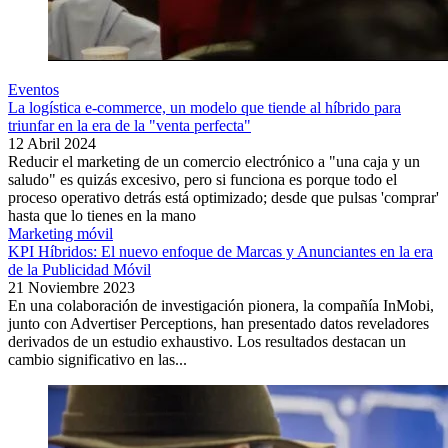
Eventos
La logística e-commerce, un modelo que tiende al híbrido para
triunfar en la era de la "venta perfecta"
12 Abril 2024
Reducir el marketing de un comercio electrónico a "una caja y un
saludo" es quizás excesivo, pero si funciona es porque todo el
proceso operativo detrás está optimizado; desde que pulsas 'comprar'
hasta que lo tienes en la mano
Marketing móvil
KPI Híbridos: El nuevo enfoque de Marcas y Anunciantes en la era
de la Publicidad Móvil
21 Noviembre 2023
En una colaboración de investigación pionera, la compañía InMobi,
junto con Advertiser Perceptions, han presentado datos reveladores
derivados de un estudio exhaustivo. Los resultados destacan un
cambio significativo en las...