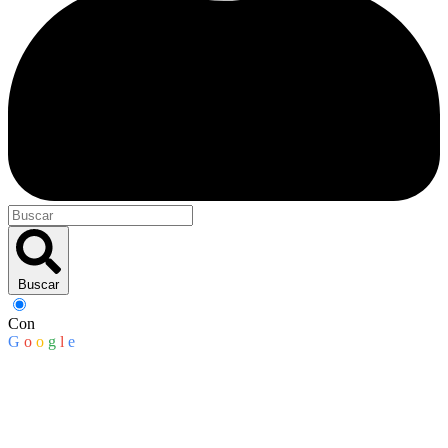
Buscar
Con
G
o
o
g
l
e