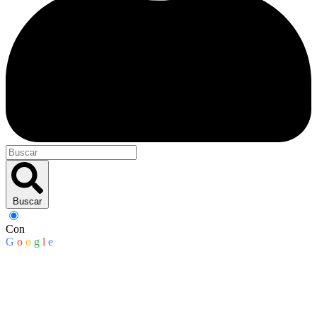
Buscar
Con
G
o
o
g
l
e