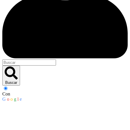
Buscar
Con
G
o
o
g
l
e