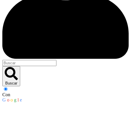
Buscar
Con
G
o
o
g
l
e