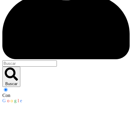
Buscar
Con
G
o
o
g
l
e