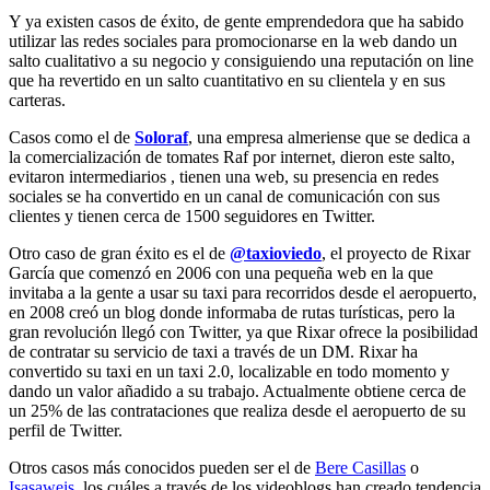
Y ya existen casos de éxito, de gente emprendedora que ha sabido
utilizar las redes sociales para promocionarse en la web dando un
salto cualitativo a su negocio y consiguiendo una reputación on line
que ha revertido en un salto cuantitativo en su clientela y en sus
carteras.
Casos como el de
Soloraf
, una empresa almeriense que se dedica a
la comercialización de tomates Raf por internet, dieron este salto,
evitaron intermediarios , tienen una web, su presencia en redes
sociales se ha convertido en un canal de comunicación con sus
clientes y tienen cerca de 1500 seguidores en Twitter.
Otro caso de gran éxito es el de
@taxioviedo
, el proyecto de Rixar
García que comenzó en 2006 con una pequeña web en la que
invitaba a la gente a usar su taxi para recorridos desde el aeropuerto,
en 2008 creó un blog donde informaba de rutas turísticas, pero la
gran revolución llegó con Twitter, ya que Rixar ofrece la posibilidad
de contratar su servicio de taxi a través de un DM. Rixar ha
convertido su taxi en un taxi 2.0, localizable en todo momento y
dando un valor añadido a su trabajo. Actualmente obtiene cerca de
un 25% de las contrataciones que realiza desde el aeropuerto de su
perfil de Twitter.
Otros casos más conocidos pueden ser el de
Bere Casillas
o
Isasaweis
, los cuáles a través de los videoblogs han creado tendencia