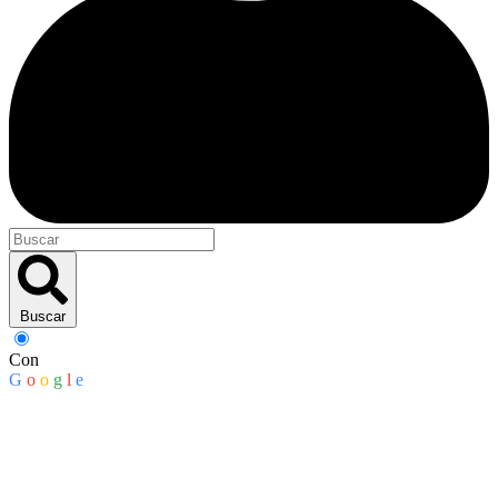
Buscar
Con
G
o
o
g
l
e