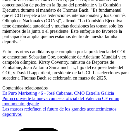
concentración de poder en la figura del presidente y la Comisión
Ejecutiva durante el mandato de Thomas Bach. "Es fundamental
que el COI respete a las federaciones internacionales y los Comités
Olímpicos Nacionales (CONs)", afirmó. "La Comisión Ejecutiva
tiene demasiada autoridad y muchas decisiones las toman solo los
miembros de la junta o el presidente. Este enfoque no favorece la
participación amplia que necesitamos dentro de nuestra familia
deportiva".
Entre los otros candidatos que compiten por la presidencia del COI
se encuentran Sebastian Coe, presidente de Atletismo Mundial y ex
campeón olímpico, Kirsty Coventry, ministra de Deportes de
Zimbabue, Juan Antonio Samaranch Jr., hijo del ex presidente del
COI, y David Lappartient, presidente de la UCI. Las elecciones para
suceder a Thomas Bach se celebrarán en marzo de 2025.
Contenidos relacionados
Es Puro Marketing 46 - José Cabanas, CMO Estrella Galicia
Puma convierte la nueva camiseta oficial del Valencia CF en un
monumento gigante
Las marcas redefinen el futuro de los grandes acontecimientos
deportivos