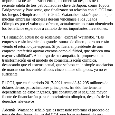
importancia de actualizar el enfoque comercial después de la
reciente salida de tres patrocinadores clave de Japón, como Toyota,
Bridgestone y Panasonic, que finalizaron su relación con el COI tras
los Juegos Olímpicos de París 2024. Watanabe destacó que, aunque
muchas empresas japonesas desean vincularse a los Juegos
Olímpicos por el valor que ofrecen, actualmente no están obteniendo
los beneficios esperados a cambio de sus importantes inversiones.
"La situación actual no es sostenible", expresó Watanabe. "Las
empresas están invirtiendo grandes sumas de dinero, pero no están
viendo el retorno que esperan. Si yo fuera el presidente de una
empresa, preferiría apoyar eventos como el fútbol, que ofrecen una
mayor visibilidad". A lo largo de su campaña, ha propuesto una
transformación en el modelo de comercialización olímpica,
destacando que el sistema actual, que se basa en la simple asociación
de marcas con los emblemáticos cinco anillos olímpicos, ya no es
suficiente.
El COI, que en el periodo 2017-2021 recaudó $2.295 millones de
dólares de sus patrocinadores principales, ha sido fuertemente
dependiente de estos ingresos, que constituyen la segunda mayor
fuente de financiación para el movimiento olímpico, después de los
derechos televisivos.
Además, Watanabe señaló que es necesario reformar el proceso de
toma de decisiones dentro del COI, que ha experimentado una