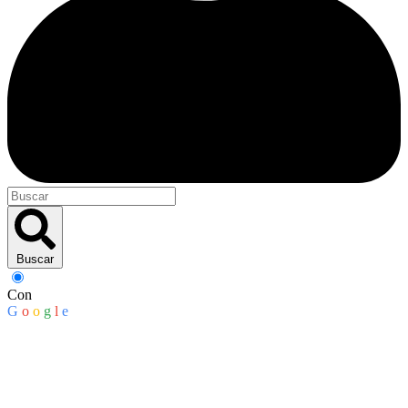
Buscar
Con
G
o
o
g
l
e