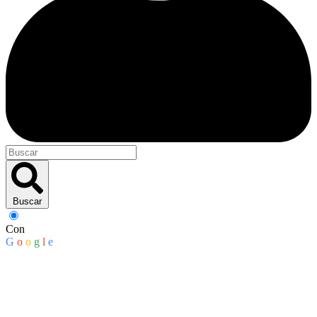
Buscar
Con
G
o
o
g
l
e