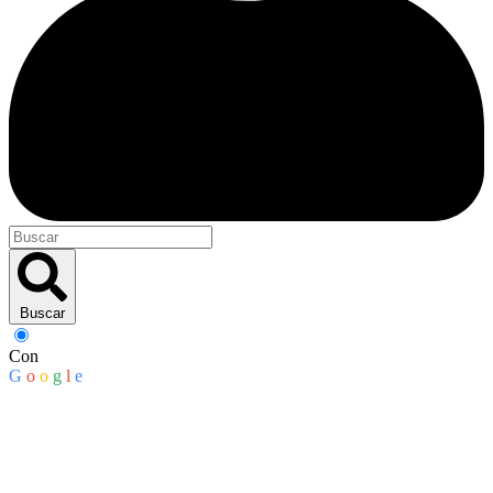
Buscar
Con
G
o
o
g
l
e