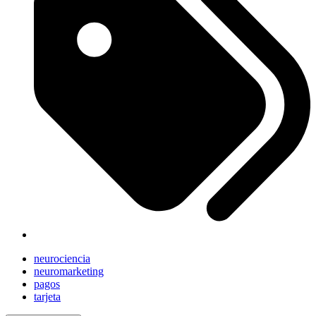
neurociencia
neuromarketing
pagos
tarjeta