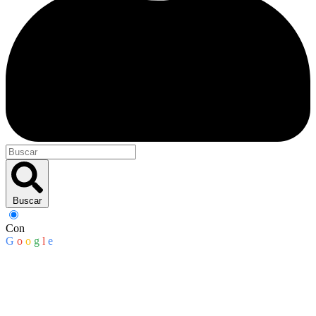
Buscar
Con
G
o
o
g
l
e