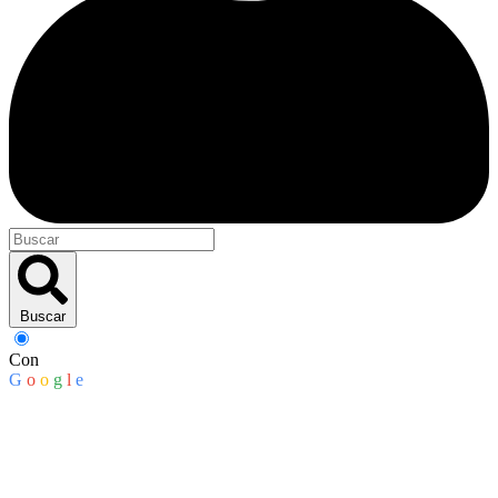
Buscar
Con
G
o
o
g
l
e