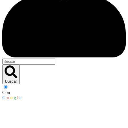
Buscar
Con
G
o
o
g
l
e