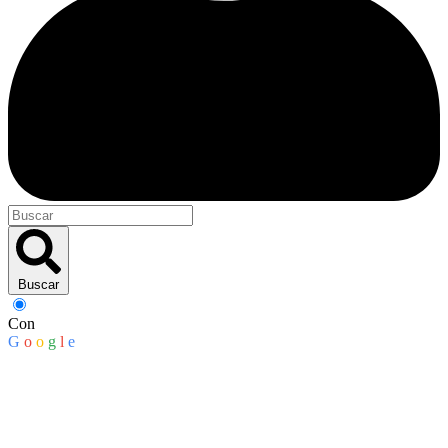
Buscar
Con
G
o
o
g
l
e