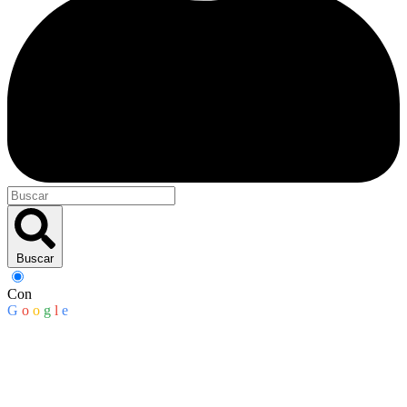
Buscar
Con
G
o
o
g
l
e