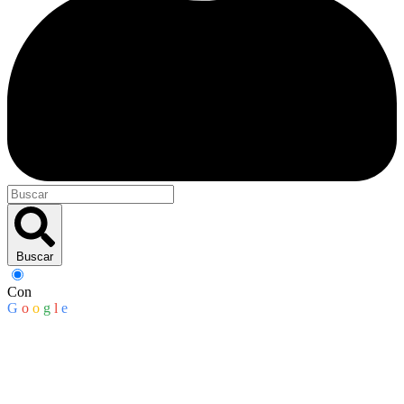
Buscar
Con
G
o
o
g
l
e