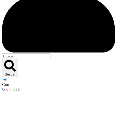
Buscar
Con
G
o
o
g
l
e