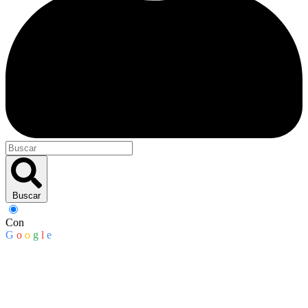
Buscar
Con
G
o
o
g
l
e