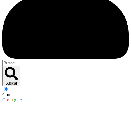
Buscar
Con
G
o
o
g
l
e