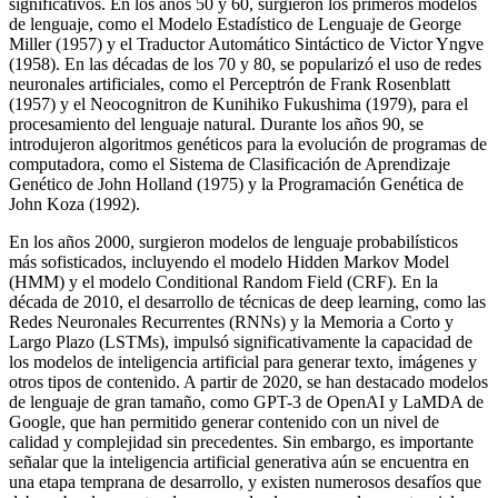
significativos. En los años 50 y 60, surgieron los primeros modelos
de lenguaje, como el Modelo Estadístico de Lenguaje de George
Miller (1957) y el Traductor Automático Sintáctico de Victor Yngve
(1958). En las décadas de los 70 y 80, se popularizó el uso de redes
neuronales artificiales, como el Perceptrón de Frank Rosenblatt
(1957) y el Neocognitron de Kunihiko Fukushima (1979), para el
procesamiento del lenguaje natural. Durante los años 90, se
introdujeron algoritmos genéticos para la evolución de programas de
computadora, como el Sistema de Clasificación de Aprendizaje
Genético de John Holland (1975) y la Programación Genética de
John Koza (1992).
En los años 2000, surgieron modelos de lenguaje probabilísticos
más sofisticados, incluyendo el modelo Hidden Markov Model
(HMM) y el modelo Conditional Random Field (CRF). En la
década de 2010, el desarrollo de técnicas de deep learning, como las
Redes Neuronales Recurrentes (RNNs) y la Memoria a Corto y
Largo Plazo (LSTMs), impulsó significativamente la capacidad de
los modelos de inteligencia artificial para generar texto, imágenes y
otros tipos de contenido. A partir de 2020, se han destacado modelos
de lenguaje de gran tamaño, como GPT-3 de OpenAI y LaMDA de
Google, que han permitido generar contenido con un nivel de
calidad y complejidad sin precedentes. Sin embargo, es importante
señalar que la inteligencia artificial generativa aún se encuentra en
una etapa temprana de desarrollo, y existen numerosos desafíos que