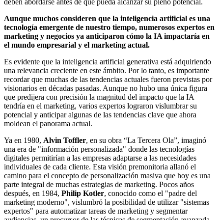
deben abordarse antes de que pueda alcanzar su pleno potencial.
Aunque muchos consideren que la inteligencia artificial es una
tecnología emergente de nuestro tiempo, numerosos expertos en
marketing y negocios ya anticiparon cómo la IA impactaría en
el mundo empresarial y el marketing actual.
Es evidente que la inteligencia artificial generativa está adquiriendo
una relevancia creciente en este ámbito. Por lo tanto, es importante
recordar que muchas de las tendencias actuales fueron previstas por
visionarios en décadas pasadas. Aunque no hubo una única figura
que predijera con precisión la magnitud del impacto que la IA
tendría en el marketing, varios expertos lograron vislumbrar su
potencial y anticipar algunas de las tendencias clave que ahora
moldean el panorama actual.
Ya en 1980,
Alvin Toffler
, en su obra “La Tercera Ola”, imaginó
una era de "información personalizada" donde las tecnologías
digitales permitirían a las empresas adaptarse a las necesidades
individuales de cada cliente. Esta visión premonitoria allanó el
camino para el concepto de personalización masiva que hoy es una
parte integral de muchas estrategias de marketing. Pocos años
después, en 1984,
Philip Kotler
, conocido como el "padre del
marketing moderno", vislumbró la posibilidad de utilizar "sistemas
expertos" para automatizar tareas de marketing y segmentar
audiencias, un precursor de las técnicas de segmentación avanzada