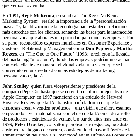
que vemos hoy en día.
En 1991
, Regis McKenna
, en su obra “The Regis McKenna
Marketing System”, resaltó la importancia de la "personalización
masiva" y la utilización de la tecnología para establecer relaciones
más estrechas con los clientes, sentando las bases para la interacción
personalizada que ahora es una prioridad para muchas empresas. Por
su parte, reconocidos expertos mundiales en Customer Experience y
Customer Relationship Management como
Don Peppers
y
Martha
Rogers
, en "The One to One Future" (1993), predijeron la llegada
del marketing "uno a uno", donde las empresas podrían interactuar
con cada cliente de manera individualizada, una visión que se ha
convertido en una realidad con las estrategias de marketing
personalizado y la IA.
John Sculley
, quien fuera vicepresidente y presidente de la
compañía PepsiCo, hasta que se convirtió en director ejecutivo de
Apple Computer, en 1997 mencionó en un artículo de Harvard
Business Review que la IA "transformaría la forma en que las
empresas crean y venden productos", una visión que ahora estamos
empezando a ver materializarse con el uso de la IA en el desarrollo
de productos y estrategias de ventas. Un par de años más tarde en
1999,
Peter Drucker
, consultor y profesor de negocios, tratadista
austriaco, y abogado de carrera, considerado el mayor filósofo de la
administración del siglo XX, mencionó en un artículo de Forbes que