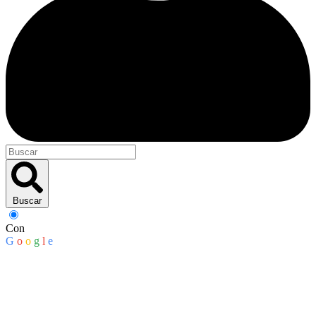
Buscar
Con
G
o
o
g
l
e