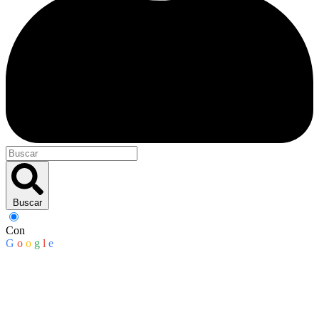
Buscar
Con
G
o
o
g
l
e