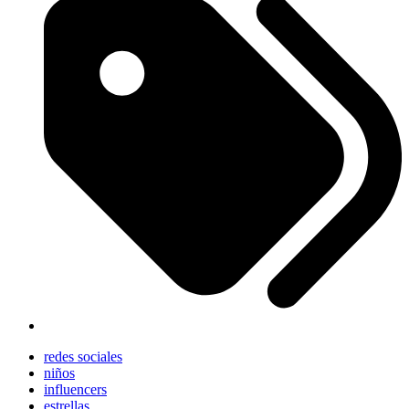
redes sociales
niños
influencers
estrellas