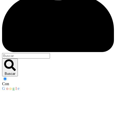
Buscar
Con
G
o
o
g
l
e