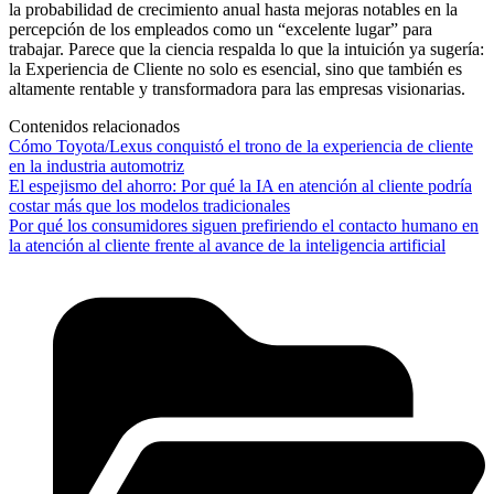
la probabilidad de crecimiento anual hasta mejoras notables en la
percepción de los empleados como un “excelente lugar” para
trabajar. Parece que la ciencia respalda lo que la intuición ya sugería:
la Experiencia de Cliente no solo es esencial, sino que también es
altamente rentable y transformadora para las empresas visionarias.
Contenidos relacionados
Cómo Toyota/Lexus conquistó el trono de la experiencia de cliente
en la industria automotriz
El espejismo del ahorro: Por qué la IA en atención al cliente podría
costar más que los modelos tradicionales
Por qué los consumidores siguen prefiriendo el contacto humano en
la atención al cliente frente al avance de la inteligencia artificial