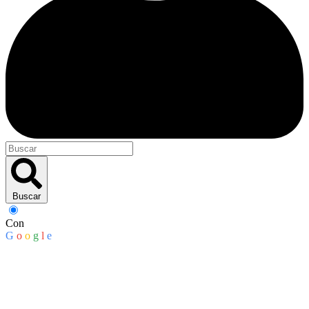
Buscar
Con
G
o
o
g
l
e