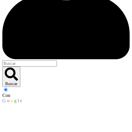
Buscar
Con
G
o
o
g
l
e