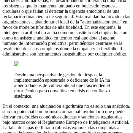
interfaces automatizadas, ha desarrollado una tolerancia nula hacia
los sistemas que lo mantienen atrapado en bucles de respuesta
circulares o que fallan al detectar la urgencia emocional de una
reclamación financiera o de seguridad. Esta realidad ha forzado a las
organizaciones a abandonar el ideal de la "automatización total" en
favor de modelos híbridos de alta fidelidad. En este esquema, la
inteligencia artificial no actúa como un sustituto del empleado, sino
como un asistente analítico en tiempo real que dota al agente
humano de información predictiva, permitiéndole centrarse en la
resolución de casos complejos donde la empatía y la flexibilidad
administrativa son herramientas insustituibles por cualquier código.
Desde una perspectiva de gestión de riesgos, la
implementación apresurada o deficiente de la IA ha
abierto flancos de vulnerabilidad que trascienden el
error técnico para convertirse en crisis de confianza
sistémica.
En el contexto, una alucinación algorítmica no es solo una anécdota,
sino un potencial compromiso contractual involuntario que puede
derivar en pérdidas económicas directas y sanciones regulatorias
bajo marcos como el Reglamento Europeo de Inteligencia Artificial.
La falta de capas de filtrado robustas expone a las compañías a
ataques de inyección de instrucciones que podrían comprometer