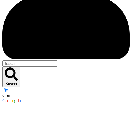
Buscar
Con
G
o
o
g
l
e