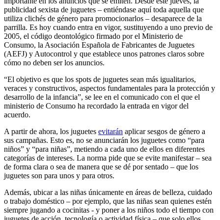
importante en los anuncios que se emiten. Desde este jueves, la
publicidad sexista de juguetes – entiéndase aquí toda aquella que
utiliza clichés de género para promocionarlos – desaparece de la
parrilla. Es hoy cuando entra en vigor, sustituyendo a uno previo de
2005, el código deontológico firmado por el Ministerio de
Consumo, la Asociación Española de Fabricantes de Juguetes
(AEFJ) y Autocontrol y que establece unos patrones claros sobre
cómo no deben ser los anuncios.
“El objetivo es que los spots de juguetes sean más igualitarios,
veraces y constructivos, aspectos fundamentales para la protección y
desarrollo de la infancia”, se lee en el comunicado con el que el
ministerio de Consumo ha recordado la entrada en vigor del
acuerdo.
A partir de ahora, los juguetes
evitarán
aplicar sesgos de género a
sus campañas. Esto es, no se anunciarán los juguetes como “para
niños” y “para niñas”, metiendo a cada uno de ellos en diferentes
categorías de intereses. La norma pide que se evite manifestar – sea
de forma clara o sea de manera que se dé por sentado – que los
juguetes son para unos y para otros.
Además, ubicar a las niñas únicamente en áreas de belleza, cuidado
o trabajo doméstico – por ejemplo, que las niñas sean quienes estén
siempre jugando a cocinitas - y poner a los niños todo el tiempo con
juguetes de acción, tecnología o actividad física – que solo ellos