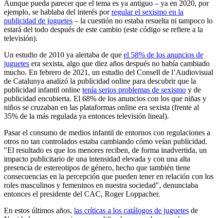
Aunque pueda parecer que el tema es ya antiguo – ya en 2020, por
ejemplo, se hablaba del interés por
regular el sexismo en la
publicidad de juguetes
– la cuestión no estaba resuelta ni tampoco lo
estará del todo después de este cambio (este código se refiere a la
televisión).
Un estudio de 2010 ya alertaba de que
el 58% de los anuncios de
juguetes
era sexista, algo que diez años después no había cambiado
mucho. En febrero de 2021, un estudio del Consell de l’Audiovisual
de Catalunya analizó la publicidad online para descubrir que la
publicidad infantil online
tenía serios problemas de sexismo
y de
publicidad encubierta. El 68% de los anuncios con los que niñas y
niños se cruzaban en las plataformas online era sexista (frente al
35% de la más regulada ya entonces televisión lineal).
Pasar el consumo de medios infantil de entornos con regulaciones a
otros no tan controlados estaba cambiando cómo veían publicidad.
"El resultado es que los menores reciben, de forma inadvertida, un
impacto publicitario de una intensidad elevada y con una alta
presencia de estereotipos de género, hecho que también tiene
consecuencias en la percepción que pueden tener en relación con los
roles masculinos y femeninos en nuestra sociedad", denunciaba
entonces el presidente del CAC, Roger Loppacher.
En estos últimos años,
las críticas a los catálogos de juguetes
de