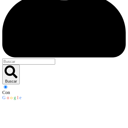
Buscar
Con
G
o
o
g
l
e