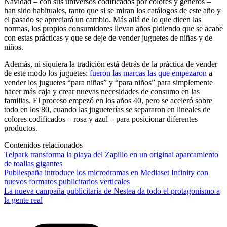
Navidad – con sus universos codificados por colores y géneros –
han sido habituales, tanto que si se miran los catálogos de este año y
el pasado se apreciará un cambio. Más allá de lo que dicen las
normas, los propios consumidores llevan años pidiendo que se acabe
con estas prácticas y que se deje de vender juguetes de niñas y de
niños.
Además, ni siquiera la tradición está detrás de la práctica de vender
de este modo los juguetes:
fueron las marcas las que empezaron
a
vender los juguetes “para niñas” y “para niños” para simplemente
hacer más caja y crear nuevas necesidades de consumo en las
familias. El proceso empezó en los años 40, pero se aceleró sobre
todo en los 80, cuando las jugueterías se separaron en lineales de
colores codificados – rosa y azul – para posicionar diferentes
productos.
Contenidos relacionados
Telpark transforma la playa del Zapillo en un original aparcamiento
de toallas gigantes
Publiespaña introduce los microdramas en Mediaset Infinity con
nuevos formatos publicitarios verticales
La nueva campaña publicitaria de Nestea da todo el protagonismo a
la gente real