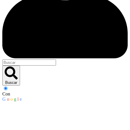
Buscar
Con
G
o
o
g
l
e