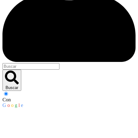
Buscar
Con
G
o
o
g
l
e