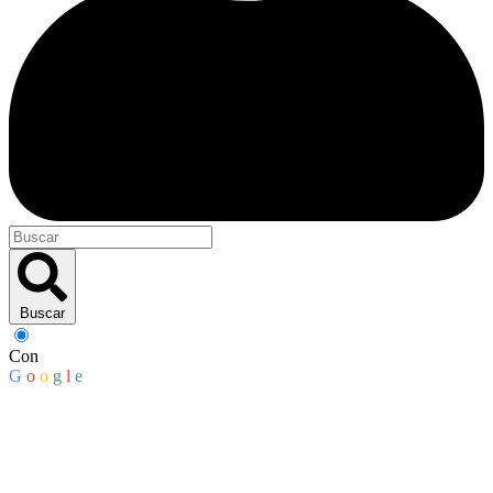
Buscar
Con
G
o
o
g
l
e