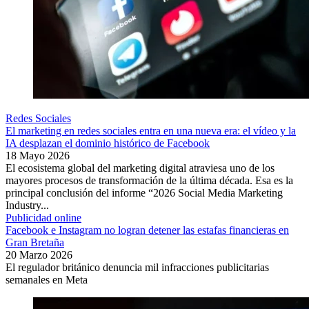
Redes Sociales
El marketing en redes sociales entra en una nueva era: el vídeo y la
IA desplazan el dominio histórico de Facebook
18 Mayo 2026
El ecosistema global del marketing digital atraviesa uno de los
mayores procesos de transformación de la última década. Esa es la
principal conclusión del informe “2026 Social Media Marketing
Industry...
Publicidad online
Facebook e Instagram no logran detener las estafas financieras en
Gran Bretaña
20 Marzo 2026
El regulador británico denuncia mil infracciones publicitarias
semanales en Meta