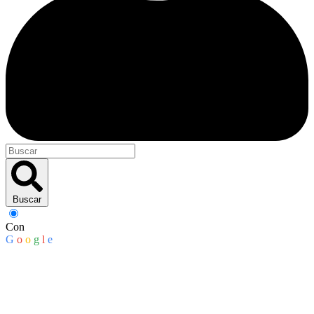
Buscar
Con
G
o
o
g
l
e