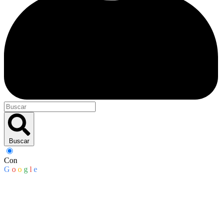
Buscar
Con
G
o
o
g
l
e