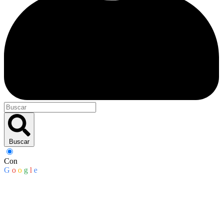
Buscar
Con
G
o
o
g
l
e