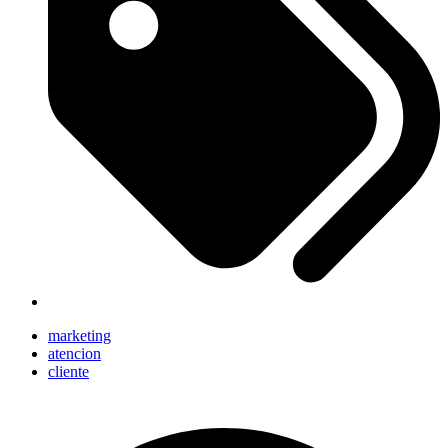
marketing
atencion
cliente