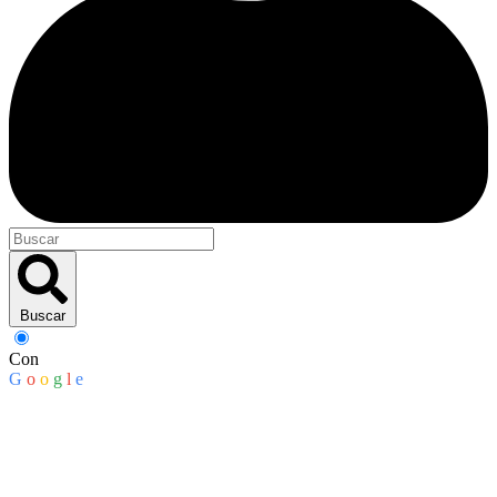
Buscar
Con
G
o
o
g
l
e