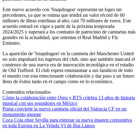
Este nuevo acuerdo con 'Snapdragon' representa un logro sin
precedentes, ya que se estima que tendrá un valor récord de 60
millones de libras esterlinas al año, casi 70 millones de euros. Este
acuerdo entrará en vigor a partir de la próxima temporada
2024/2025 y superará a los contratos de patrocinio de camisetas más
grandes en la actualidad, que ostentan el Real Madrid y Fly
Emirates.
La aparición de 'Snapdragon' en la camiseta del Manchester United
no solo impulsará los ingresos del club, sino que también marcará el
comienzo de una nueva era de innovación tecnológica en el estadio
de Old Trafford. El club espera entusiasmar a sus fanáticos de todo
el mundo con esta emocionante colaboración y dar paso a un futuro
lleno de éxitos tanto en el campo como en lo económico.
Contenidos relacionados
Cómo la colaboración entre Oreo y BTS celebra 13 años de historia
musical con sus seguidores en México
Puma convierte la nueva camiseta oficial del Valencia CF en un
monumento gigante
Coca Cola elige Sevilla para estrenar su nueva imagen corporativa
en toda Europa en La Velada VI de Ibai Llanos