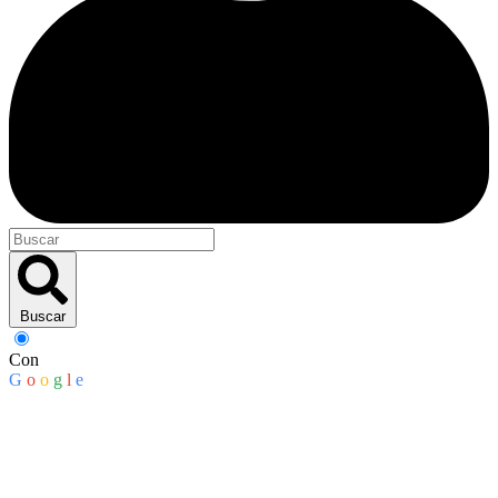
Buscar
Con
G
o
o
g
l
e