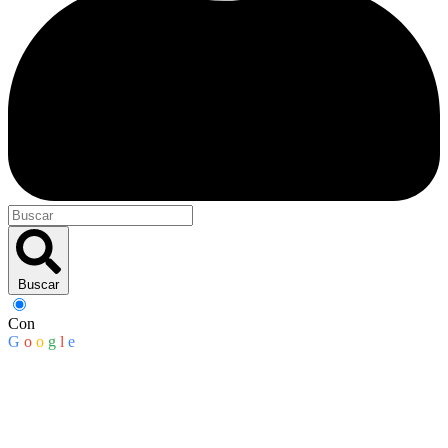
Buscar
Con
G
o
o
g
l
e