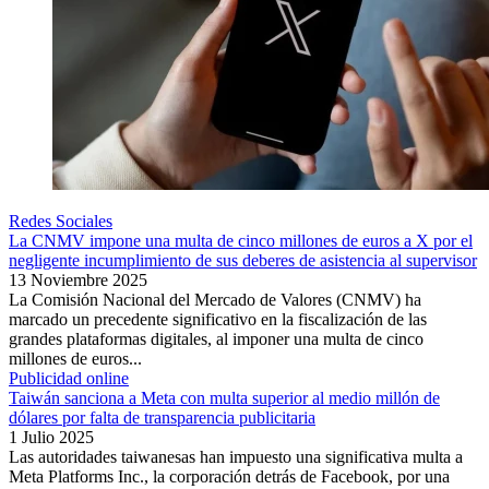
Redes Sociales
La CNMV impone una multa de cinco millones de euros a X por el
negligente incumplimiento de sus deberes de asistencia al supervisor
13 Noviembre 2025
La Comisión Nacional del Mercado de Valores (CNMV) ha
marcado un precedente significativo en la fiscalización de las
grandes plataformas digitales, al imponer una multa de cinco
millones de euros...
Publicidad online
Taiwán sanciona a Meta con multa superior al medio millón de
dólares por falta de transparencia publicitaria
1 Julio 2025
Las autoridades taiwanesas han impuesto una significativa multa a
Meta Platforms Inc., la corporación detrás de Facebook, por una