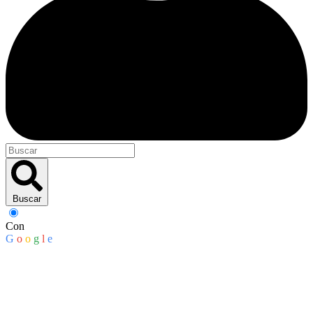
Buscar
Con
G
o
o
g
l
e