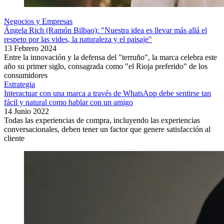
Negocios y Empresas
Ángela Rich (Ramón Bilbao): "Nuestra idea es llevar más allá el
respeto por las vides, la naturaleza y el paisaje"
13 Febrero 2024
Entre la innovación y la defensa del "terruño", la marca celebra este
año su primer siglo, consagrada como "el Rioja preferido" de los
consumidores
Estrategia
Interactuar con una marca a través de WhatsApp debe sentirse tan
fácil y natural como hablar con un amigo
14 Junio 2022
Todas las experiencias de compra, incluyendo las experiencias
conversacionales, deben tener un factor que genere satisfacción al
cliente