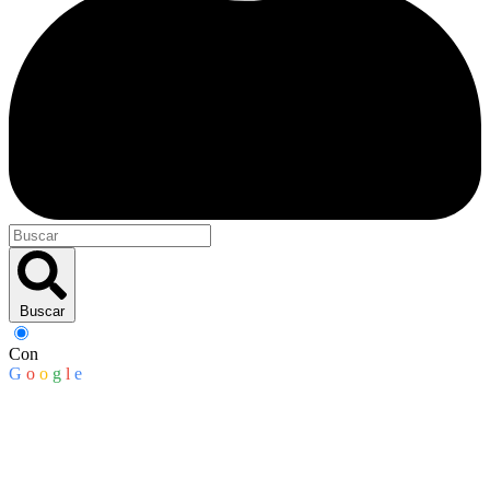
Buscar
Con
G
o
o
g
l
e