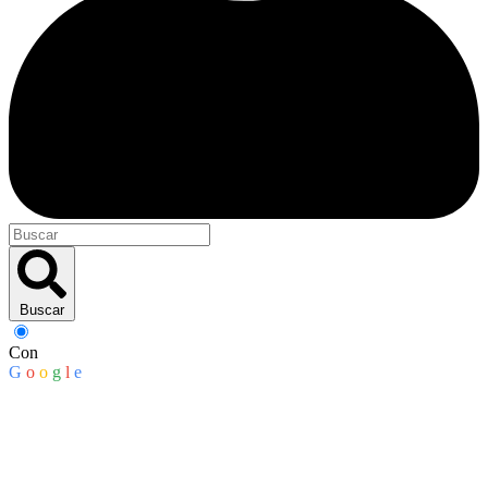
Buscar
Con
G
o
o
g
l
e