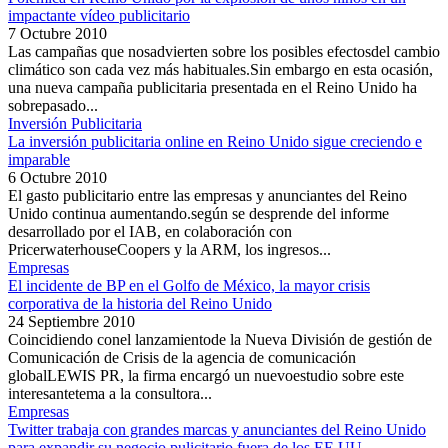
impactante vídeo publicitario
7 Octubre 2010
Las campañas que nosadvierten sobre los posibles efectosdel cambio
climático son cada vez más habituales.Sin embargo en esta ocasión,
una nueva campaña publicitaria presentada en el Reino Unido ha
sobrepasado...
Inversión Publicitaria
La inversión publicitaria online en Reino Unido sigue creciendo e
imparable
6 Octubre 2010
El gasto publicitario entre las empresas y anunciantes del Reino
Unido continua aumentando.según se desprende del informe
desarrollado por el IAB, en colaboración con
PricerwaterhouseCoopers y la ARM, los ingresos...
Empresas
El incidente de BP en el Golfo de México, la mayor crisis
corporativa de la historia del Reino Unido
24 Septiembre 2010
Coincidiendo conel lanzamientode la Nueva División de gestión de
Comunicación de Crisis de la agencia de comunicación
globalLEWIS PR, la firma encargó un nuevoestudio sobre este
interesantetema a la consultora...
Empresas
Twitter trabaja con grandes marcas y anunciantes del Reino Unido
para expandir su negocio pulicitario fuera de los EE.UU