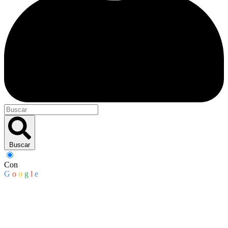
Buscar
Con
G
o
o
g
l
e