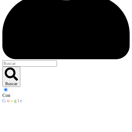
Buscar
Con
G
o
o
g
l
e