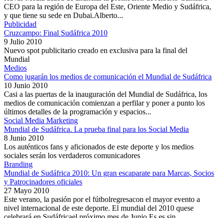
CEO para la región de Europa del Este, Oriente Medio y Sudáfrica,
y que tiene su sede en Dubai.Alberto...
Publicidad
Cruzcampo: Final Sudáfrica 2010
9 Julio 2010
Nuevo spot publicitario creado en exclusiva para la final del
Mundial
Medios
Como jugarán los medios de comunicación el Mundial de Sudáfrica
10 Junio 2010
Casi a las puertas de la inauguración del Mundial de Sudáfrica, los
medios de comunicación comienzan a perfilar y poner a punto los
últimos detalles de la programación y espacios...
Social Media Marketing
Mundial de Sudáfrica. La prueba final para los Social Media
8 Junio 2010
Los auténticos fans y aficionados de este deporte y los medios
sociales serán los verdaderos comunicadores
Branding
Mundial de Sudáfrica 2010: Un gran escaparate para Marcas, Socios
y Patrocinadores oficiales
27 Mayo 2010
Este verano, la pasión por el fútbolregresacon el mayor evento a
nivel internacional de este deporte. El mundial del 2010 quese
celebrará en Sudáfricael próximo mes de Junio.Es es sin...