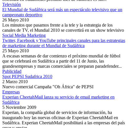
Televisión
El Mundial de Sudáfrica será más un espectáculo televisivo que un
campeonato deportivo
26 Mayo 2010
Los minutos que pasamos frente a la tele y la estrategia de los
canales de TV, el Mundial 2010 se convertirá en un show televisivo
Social Media Marketing
Twitter, Facebook y YouTube principales canales para las estrategias
de marketing durante el Mundial de Sudáfrica
25 Mayo 2010
A escasas semanas de dar comienzo el próximo mundial de fútbol
que se celebrará en Sudáfrica a partir del 11 de Junio, las
grandesempresas y marcas comerciales se preparan paradefender...
Publicidad
Spot PEPSI Sudafrica 2010
2 Marzo 2010
Nuevo comercial Campaña "Oh África" de PEPSI
Empresas
Experian CheetahMail lanza su servicio de email marketing en
Sudáfrica
5 Noviembre 2009
Experian, la compañía global de servicios de información, ha
inaugurado hoy las nuevas oficinas de Experian CheetahMail en
Sudáfrica. Experian CheetahMail posibilitará a las empresas del país
crear y enviar...